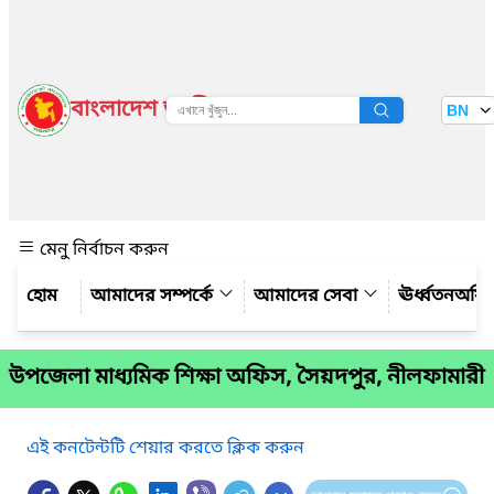
বাংলাদেশ জাতীয় তথ্য বাতায়ন
BN
দেখুন
মেনু নির্বাচন করুন
আমাদের সম্পর্কে
আমাদের সেবা
ঊর্ধ্বতনঅফ
উপজেলা মাধ্যমিক শিক্ষা অফিস, সৈয়দপুর, নীলফামারী
এই কনটেন্টটি শেয়ার করতে ক্লিক করুন