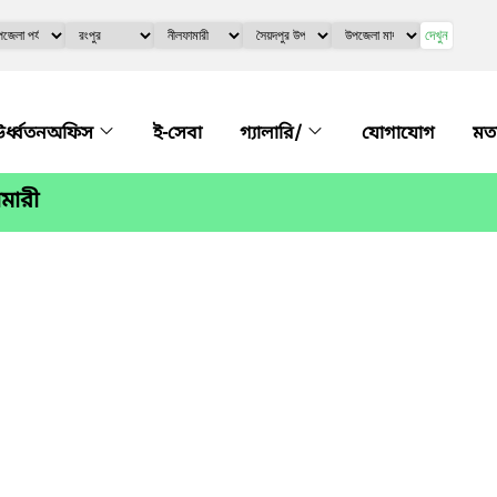
দেখুন
র্ধ্বতনঅফিস
ই-সেবা
গ্যালারি/
যোগাযোগ
মত
মারী