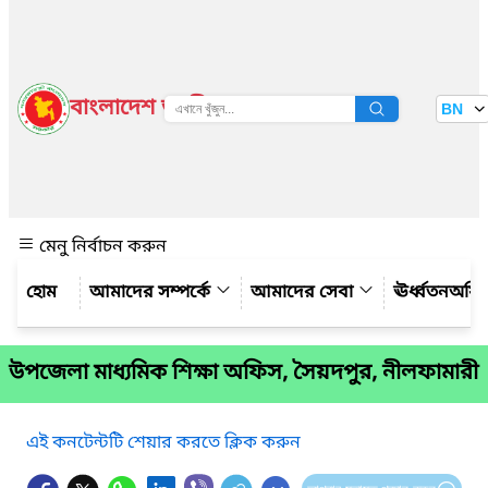
বাংলাদেশ জাতীয় তথ্য বাতায়ন
BN
দেখুন
মেনু নির্বাচন করুন
আমাদের সম্পর্কে
আমাদের সেবা
ঊর্ধ্বতনঅফ
উপজেলা মাধ্যমিক শিক্ষা অফিস, সৈয়দপুর, নীলফামারী
এই কনটেন্টটি শেয়ার করতে ক্লিক করুন