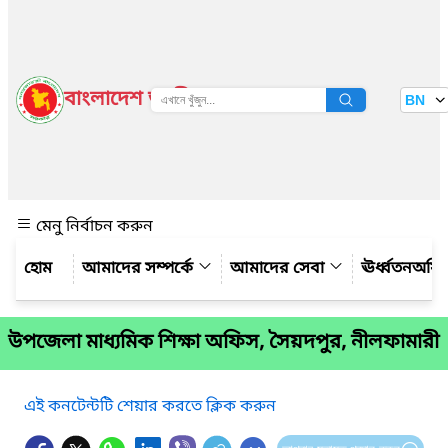
বাংলাদেশ জাতীয় তথ্য বাতায়ন
BN
দেখুন
মেনু নির্বাচন করুন
আমাদের সম্পর্কে
আমাদের সেবা
ঊর্ধ্বতনঅফ
উপজেলা মাধ্যমিক শিক্ষা অফিস, সৈয়দপুর, নীলফামারী
এই কনটেন্টটি শেয়ার করতে ক্লিক করুন