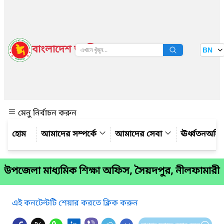
বাংলাদেশ জাতীয় তথ্য বাতায়ন
BN
দেখুন
মেনু নির্বাচন করুন
আমাদের সম্পর্কে
আমাদের সেবা
ঊর্ধ্বতনঅফ
উপজেলা মাধ্যমিক শিক্ষা অফিস, সৈয়দপুর, নীলফামারী
এই কনটেন্টটি শেয়ার করতে ক্লিক করুন