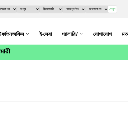
দেখুন
র্ধ্বতনঅফিস
ই-সেবা
গ্যালারি/
যোগাযোগ
মত
মারী