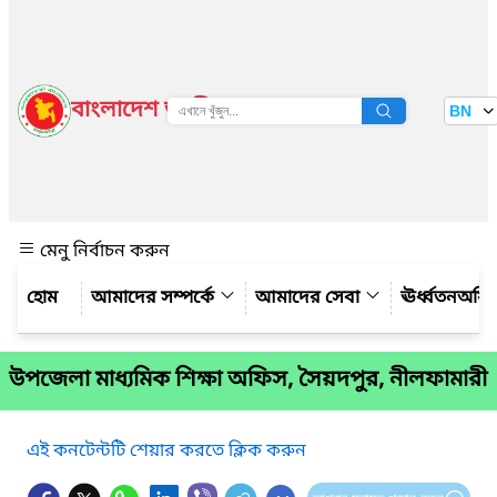
বাংলাদেশ জাতীয় তথ্য বাতায়ন
BN
দেখুন
মেনু নির্বাচন করুন
আমাদের সম্পর্কে
আমাদের সেবা
ঊর্ধ্বতনঅফ
উপজেলা মাধ্যমিক শিক্ষা অফিস, সৈয়দপুর, নীলফামারী
এই কনটেন্টটি শেয়ার করতে ক্লিক করুন