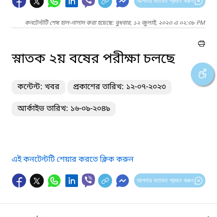
আপনার মতামত প্রদান করুন
কনটেন্টটি শেষ হাল-নাগাদ করা হয়েছে: বুধবার, ১২ জুলাই, ২০২৩ এ ০২:৩৮ PM
স্নাতক ২য় বষের পরীক্ষা চলছে
কন্টেন্ট: খবর
প্রকাশের তারিখ: ১২-০৭-২০২৩
আর্কাইভ তারিখ: ১৬-০৯-২০৪৯
এই কনটেন্টটি শেয়ার করতে ক্লিক করুন
আপনার মতামত প্রদান করুন