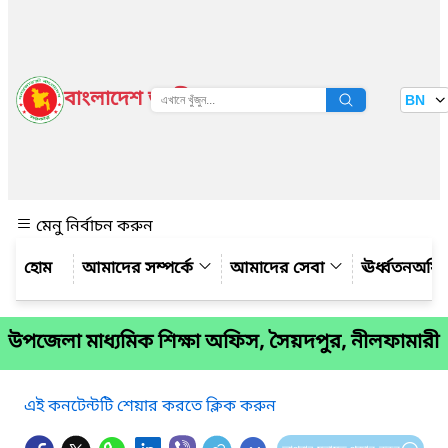
বাংলাদেশ জাতীয় তথ্য বাতায়ন
BN
দেখুন
মেনু নির্বাচন করুন
আমাদের সম্পর্কে
আমাদের সেবা
ঊর্ধ্বতনঅফ
উপজেলা মাধ্যমিক শিক্ষা অফিস, সৈয়দপুর, নীলফামারী
এই কনটেন্টটি শেয়ার করতে ক্লিক করুন