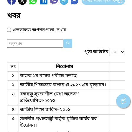
আপনার মতামত প্রদান করুন
খবর
এডভান্সড অপশনগুলো দেখান
পৃষ্ঠা আইটেম
নং
শিরোনাম
১
স্নাতক ২য় বষের পরীক্ষা চলছে
২
জাতীয় শিক্ষাক্রম রুপরেখা ২০২১ এর মূল্যায়ন।
৩
বঙ্গবন্ধু সৃজনশীল মেধা অন্বেষণ
প্রতিযোগিতা-২০২৩
৪
জাতীয় শিক্ষা জরিপ- ২০২১
৫
মাননীয় প্রধানমন্ত্রী কর্তৃক মুজিব বর্ষের ঘর
উদ্বোধন।